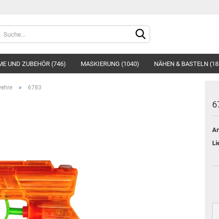
Sprache auswählen
E UND ZUBEHÖR (746)
MASKIERUNG (1040)
NÄHEN & BASTELN (18
»
wehre
6783
6
Ar
Konto e
Li
Passwo