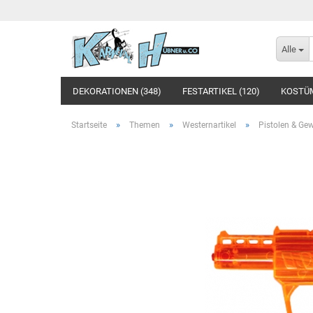
Alle
DEKORATIONEN (348)
FESTARTIKEL (120)
KOSTÜM
»
»
»
Startseite
Themen
Westernartikel
Pistolen & Ge