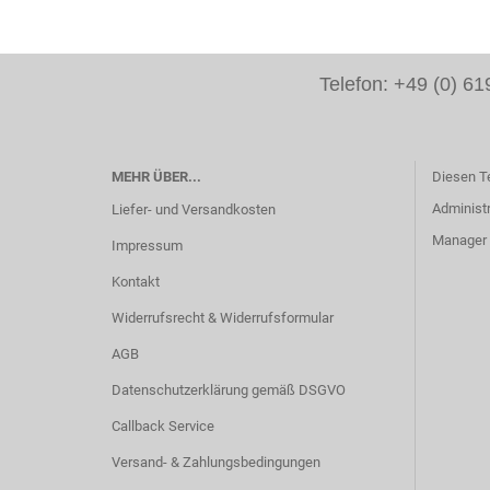
Telefon: +49 (0) 
MEHR ÜBER...
Diesen T
Administr
Liefer- und Versandkosten
Manager -
Impressum
Kontakt
Widerrufsrecht & Widerrufsformular
AGB
Datenschutzerklärung gemäß DSGVO
Callback Service
Versand- & Zahlungsbedingungen