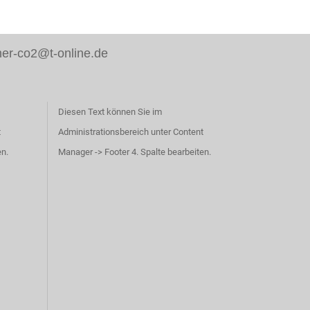
er-co2@t-online.de
Diesen Text können Sie im
t
Administrationsbereich unter Content
en.
Manager -> Footer 4. Spalte bearbeiten.