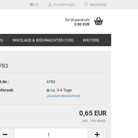
DE
Kundenlogin
Merkzettel
Ihr Warenkorb
0,00 EUR
3)
NIKOLAUS & WEIHNACHTEN (105)
WEITERE
783
t.Nr.:
6783
rstellen
eferzeit:
ca. 3-4 Tage
(Ausland abweichend)
rt vergessen?
0,65 EUR
inkl. 19% MwSt.