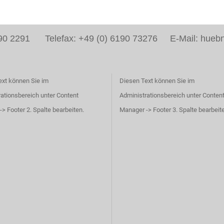
6190 2291 Telefax: +49 (0) 6190 73276 E-Mail: huebn
ext können Sie im
Diesen Text können Sie im
ationsbereich unter Content
Administrationsbereich unter Conten
> Footer 2. Spalte bearbeiten.
Manager -> Footer 3. Spalte bearbeit