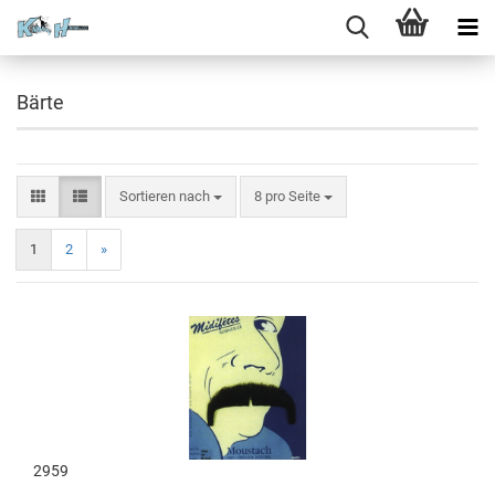
Bärte
Sortieren nach
8 pro Seite
1
2
»
2959