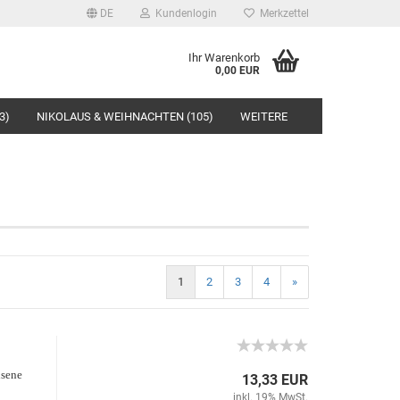
DE
Kundenlogin
Merkzettel
Ihr Warenkorb
0,00 EUR
3)
NIKOLAUS & WEIHNACHTEN (105)
WEITERE
rstellen
1
2
3
4
»
rt vergessen?
hsene
13,33 EUR
inkl. 19% MwSt.