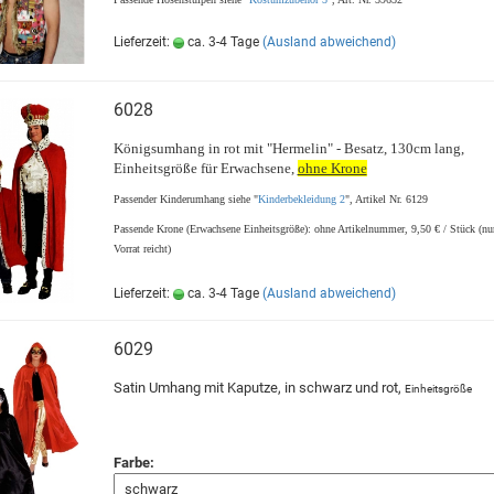
Lieferzeit:
ca. 3-4 Tage
(Ausland abweichend)
6028
Königsumhang in rot mit "Hermelin" - Besatz, 130cm lang,
Einheitsgröße für Erwachsene,
ohne Krone
Passender Kinderumhang siehe "
Kinderbekleidung 2
", Artikel Nr. 6129
Passende Krone (Erwachsene Einheitsgröße): ohne Artikelnummer, 9,50 € / Stück (nu
Vorrat reicht)
Lieferzeit:
ca. 3-4 Tage
(Ausland abweichend)
6029
Satin Umhang mit Kaputze, in schwarz und rot,
Einheitsgröße
Farbe: