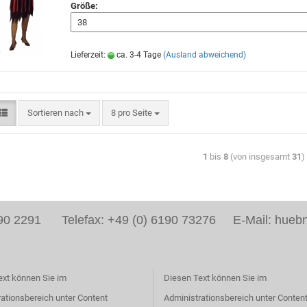
Größe:
Lieferzeit:
ca. 3-4 Tage
(Ausland abweichend)
Sortieren nach
8 pro Seite
1
bis
8
(von insgesamt
31
)
6190 2291 Telefax: +49 (0) 6190 73276 E-Mail: huebn
ext können Sie im
Diesen Text können Sie im
ationsbereich unter Content
Administrationsbereich unter Conten