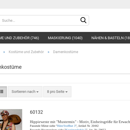
Sprache auswählen
E UND ZUBEHÖR (746)
MASKIERUNG (1040)
NÄHEN & BASTELN (18
»
»
Kostüme und Zubehör
Damenkostüme
kostüme
Konto e
Sortieren nach
8 pro Seite
Passwo
60132
Hippieweste mit "Mustermix" - Motiv, Einheitsgröße für Erwac
Passende Mütze siehe "
Hüte/Stoffhut 3
", Artikel Nr. 20442
Passende Hosenstulpen siehe "
Kostümzubehör 5
", Art. Nr. 59652