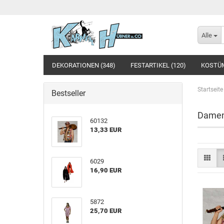
Alle
DEKORATIONEN (348)
FESTARTIKEL (120)
KOSTÜM
Startseite
Bestseller
Damen
60132
13,33 EUR
6029
16,90 EUR
5872
25,70 EUR