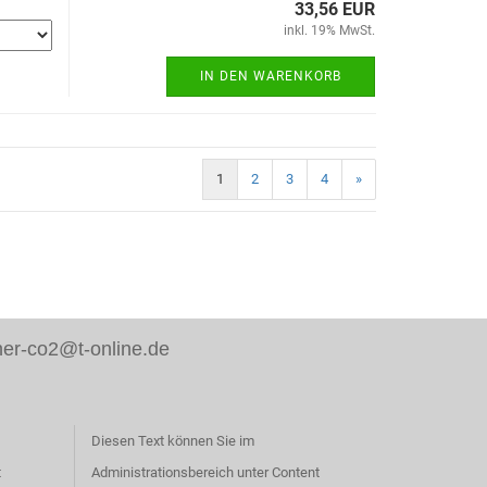
33,56 EUR
inkl. 19% MwSt.
IN DEN WARENKORB
1
2
3
4
»
er-co2@t-online.de
Diesen Text können Sie im
t
Administrationsbereich unter Content