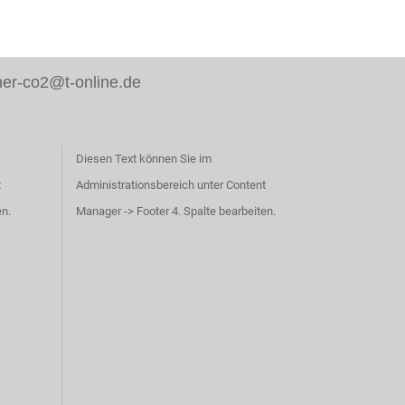
er-co2@t-online.de
Diesen Text können Sie im
t
Administrationsbereich unter Content
en.
Manager -> Footer 4. Spalte bearbeiten.