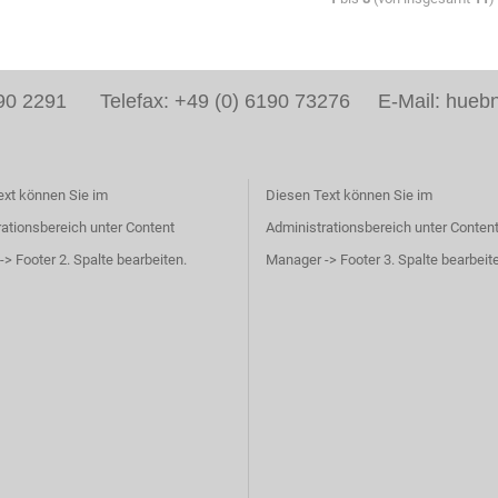
6190 2291 Telefax: +49 (0) 6190 73276 E-Mail: huebn
ext können Sie im
Diesen Text können Sie im
ationsbereich unter Content
Administrationsbereich unter Conten
> Footer 2. Spalte bearbeiten.
Manager -> Footer 3. Spalte bearbeit