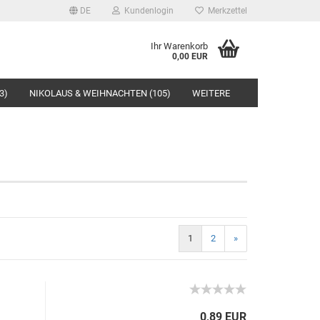
DE
Kundenlogin
Merkzettel
Ihr Warenkorb
0,00 EUR
3)
NIKOLAUS & WEIHNACHTEN (105)
WEITERE
rstellen
rt vergessen?
1
2
»
0,89 EUR