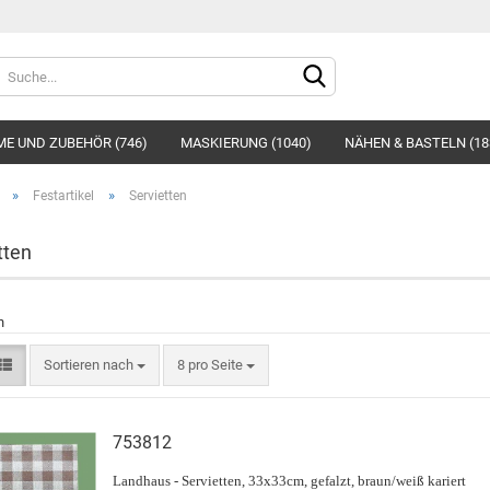
Sprache auswählen
E UND ZUBEHÖR (746)
MASKIERUNG (1040)
NÄHEN & BASTELN (18
»
»
Festartikel
Servietten
tten
Konto e
n
Passwo
Sortieren nach
8 pro Seite
753812
Landhaus - Servietten, 33x33cm, gefalzt, braun/weiß kariert