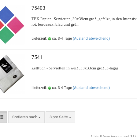
75403
TEX-Papier - Servietten, 39x39cm groß, gefalzt, in den Intensiv
rot, bordeaux, blau und grün
Lieferzeit:
ca. 3-4 Tage
(Ausland abweichend)
7541
Zelltuch - Servietten in weiß, 33x33cm groß, 3-lagig
Lieferzeit:
ca. 3-4 Tage
(Ausland abweichend)
Sortieren nach
8 pro Seite
1
bis
8
(von insgesamt
11
)