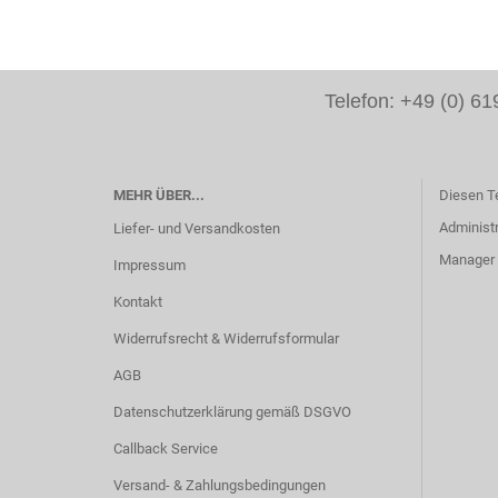
Telefon: +49 (0) 
MEHR ÜBER...
Diesen T
Administr
Liefer- und Versandkosten
Manager -
Impressum
Kontakt
Widerrufsrecht & Widerrufsformular
AGB
Datenschutzerklärung gemäß DSGVO
Callback Service
Versand- & Zahlungsbedingungen