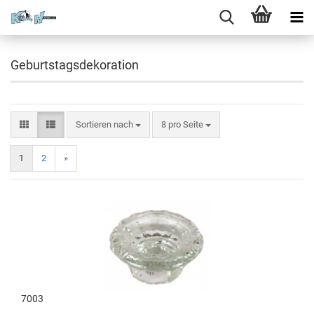
Geburtstagsdekoration
Sortieren nach
8 pro Seite
1
2
»
7003