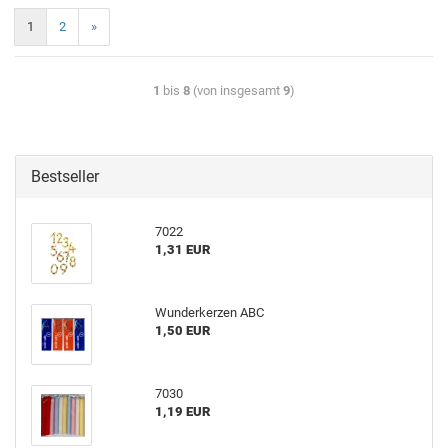
1
2
»
1
bis
8
(von insgesamt
9
)
Bestseller
7022
1,31 EUR
Wunderkerzen ABC
1,50 EUR
7030
1,19 EUR