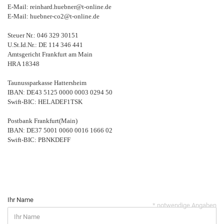
E-Mail: reinhard.huebner@t-online.de
E-Mail: huebner-co2@t-online.de
Steuer Nr.: 046 329 30151
U.St.Id.Nr.: DE 114 346 441
Amtsgericht Frankfurt am Main
HRA 18348
Taunussparkasse Hattersheim
IBAN: DE43 5125 0000 0003 0294 50
Swift-BIC: HELADEF1TSK
Postbank Frankfurt(Main)
IBAN: DE37 5001 0060 0016 1666 02
Swift-BIC: PBNKDEFF
Ihr Name
* notwendige Angaben