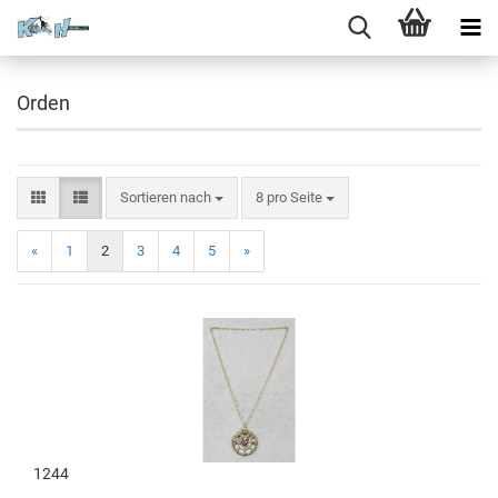
Orden
Sortieren nach
8 pro Seite
«
1
2
3
4
5
»
1244