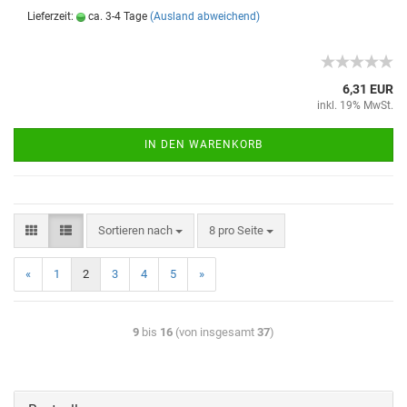
Lieferzeit:
ca. 3-4 Tage
(Ausland abweichend)
6,31 EUR
inkl. 19% MwSt.
IN DEN WARENKORB
Sortieren nach
8 pro Seite
«
1
2
3
4
5
»
9
bis
16
(von insgesamt
37
)