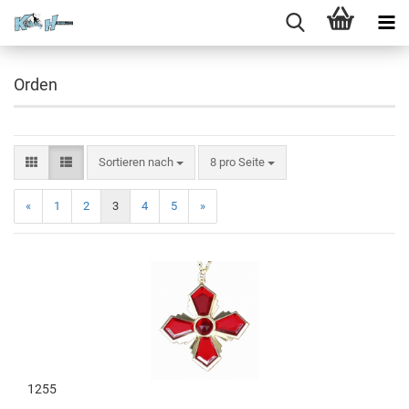
Orden
Sortieren nach
8 pro Seite
«
1
2
3
4
5
»
1255