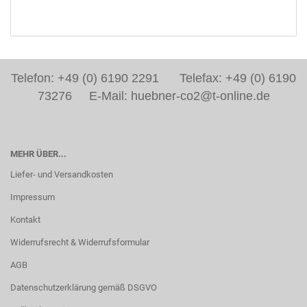
Telefon: +49 (0) 6190 2291 Telefax: +49 (0) 6190
73276 E-Mail: huebner-co2@t-online.de
MEHR ÜBER...
Liefer- und Versandkosten
Impressum
Kontakt
Widerrufsrecht & Widerrufsformular
AGB
Datenschutzerklärung gemäß DSGVO