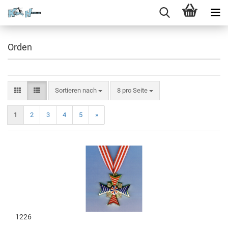
Orden
Sortieren nach
8 pro Seite
1
2
3
4
5
»
1226