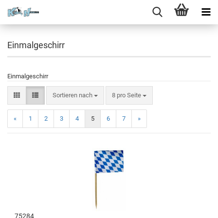
Einmalgeschirr
Einmalgeschirr
Sortieren nach
8 pro Seite
«
1
2
3
4
5
6
7
»
75284