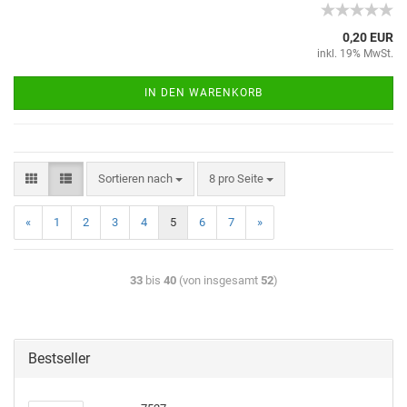
0,20 EUR
inkl. 19% MwSt.
IN DEN WARENKORB
Sortieren nach
8 pro Seite
«
1
2
3
4
5
6
7
»
33
bis
40
(von insgesamt
52
)
Bestseller