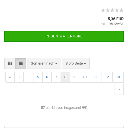
5,36 EUR
inkl. 19% MwSt.
IN DEN WARENKORB
Sortieren nach
8 pro Seite
«
1
...
5
6
7
8
9
10
11
12
13
»
57
bis
64
(von insgesamt
99
)