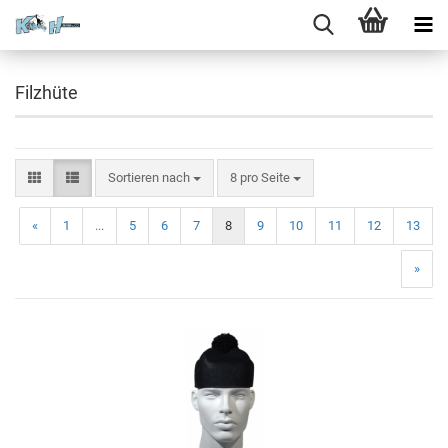
Filzhüte
Sortieren nach
8 pro Seite
«
1
...
5
6
7
8
9
10
11
12
13
»