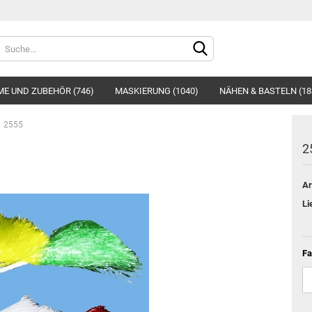
Sprache auswählen
E UND ZUBEHÖR (746)
MASKIERUNG (1040)
NÄHEN & BASTELN (18
2555
2
Ar
Konto e
Li
Passwo
Fa