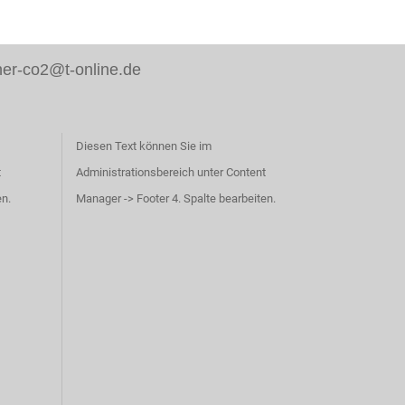
er-co2@t-online.de
Diesen Text können Sie im
t
Administrationsbereich unter Content
en.
Manager -> Footer 4. Spalte bearbeiten.