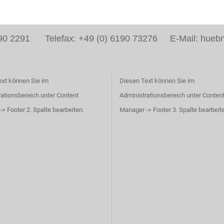
6190 2291 Telefax: +49 (0) 6190 73276 E-Mail: huebn
ext können Sie im
Diesen Text können Sie im
ationsbereich unter Content
Administrationsbereich unter Conten
> Footer 2. Spalte bearbeiten.
Manager -> Footer 3. Spalte bearbeit