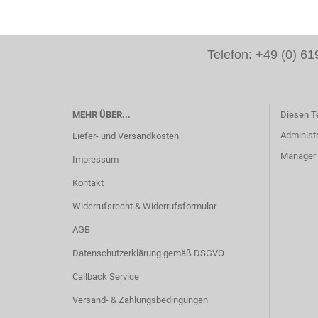
Telefon: +49 (0) 
MEHR ÜBER...
Diesen T
Administr
Liefer- und Versandkosten
Manager -
Impressum
Kontakt
Widerrufsrecht & Widerrufsformular
AGB
Datenschutzerklärung gemäß DSGVO
Callback Service
Versand- & Zahlungsbedingungen