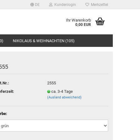
DE
Kundenlogin
Merkzettel
Ihr Warenkorb
0,00 EUR
3)
NIKOLAUS & WEIHNACHTEN (105)
555
t.Nr.:
2555
rstellen
eferzeit:
ca. 3-4 Tage
(Ausland abweichend)
rt vergessen?
rbe: