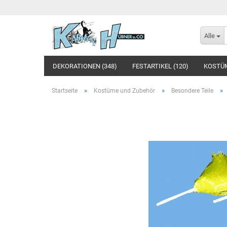
Alle
DEKORATIONEN (348)
FESTARTIKEL (120)
KOSTÜM
THEMEN (180)
VERSAND-OPTIONEN (1)
»
»
»
Startseite
Kostüme und Zubehör
Besondere Teile