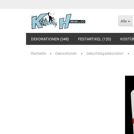
Alle
DEKORATIONEN (348)
FESTARTIKEL (120)
KOSTÜM
»
»
»
Startseite
Dekorationen
Geburtstagsdekoration