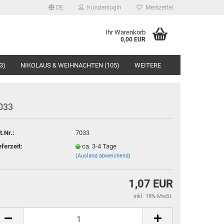
DE
Kundenlogin
Merkzettel
Ihr Warenkorb
0,00 EUR
3)
NIKOLAUS & WEIHNACHTEN (105)
WEITERE
033
t.Nr.:
7033
rstellen
eferzeit:
ca. 3-4 Tage
(Ausland abweichend)
rt vergessen?
1,07 EUR
inkl. 19% MwSt.