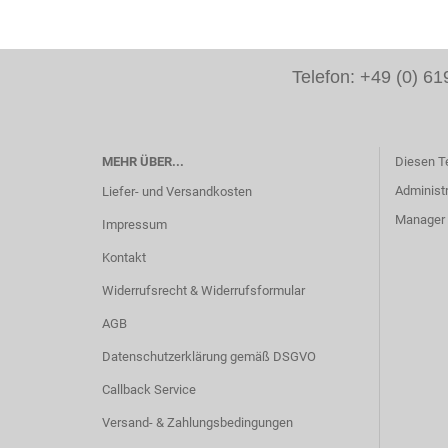
Telefon: +49 (0) 
MEHR ÜBER...
Diesen T
Administr
Liefer- und Versandkosten
Manager -
Impressum
Kontakt
Widerrufsrecht & Widerrufsformular
AGB
Datenschutzerklärung gemäß DSGVO
Callback Service
Versand- & Zahlungsbedingungen