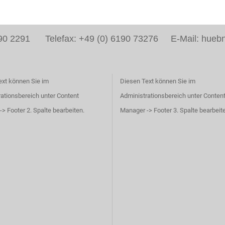
6190 2291 Telefax: +49 (0) 6190 73276 E-Mail: huebn
ext können Sie im
Diesen Text können Sie im
ationsbereich unter Content
Administrationsbereich unter Conten
> Footer 2. Spalte bearbeiten.
Manager -> Footer 3. Spalte bearbeit