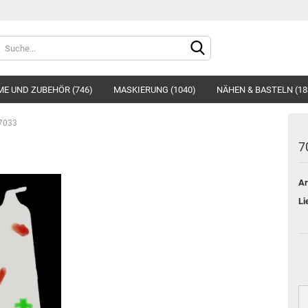
Sprache auswählen
E UND ZUBEHÖR (746)
MASKIERUNG (1040)
NÄHEN & BASTELN (18
7033
7
Ar
Konto e
Li
Passwo