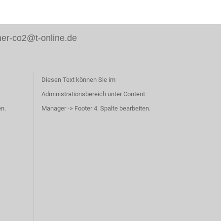
er-co2@t-online.de
Diesen Text können Sie im
t
Administrationsbereich unter Content
en.
Manager -> Footer 4. Spalte bearbeiten.