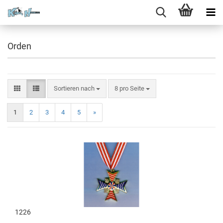
Orden
Sortieren nach
8 pro Seite
1
2
3
4
5
»
1226