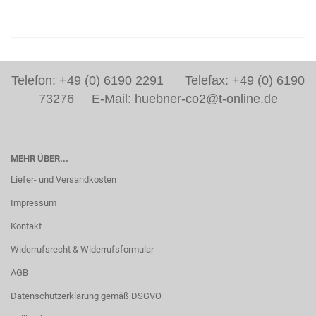
Telefon: +49 (0) 6190 2291 Telefax: +49 (0) 6190
73276 E-Mail: huebner-co2@t-online.de
MEHR ÜBER...
Liefer- und Versandkosten
Impressum
Kontakt
Widerrufsrecht & Widerrufsformular
AGB
Datenschutzerklärung gemäß DSGVO