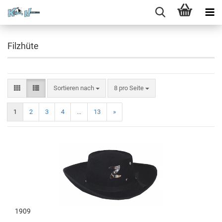
Filzhüte
Sortieren nach
8 pro Seite
1
2
3
4
...
13
»
1909