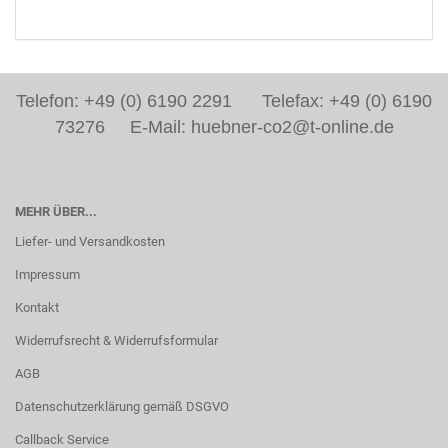
Telefon: +49 (0) 6190 2291 Telefax: +49 (0) 6190
73276 E-Mail: huebner-co2@t-online.de
MEHR ÜBER...
Liefer- und Versandkosten
Impressum
Kontakt
Widerrufsrecht & Widerrufsformular
AGB
Datenschutzerklärung gemäß DSGVO
Callback Service