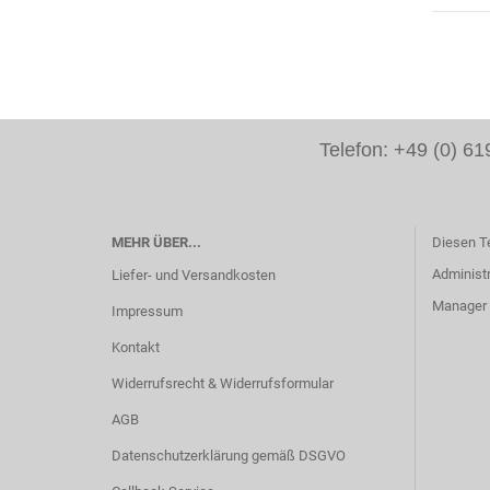
Telefon: +49 (0) 
MEHR ÜBER...
Diesen T
Administr
Liefer- und Versandkosten
Manager -
Impressum
Kontakt
Widerrufsrecht & Widerrufsformular
AGB
Datenschutzerklärung gemäß DSGVO