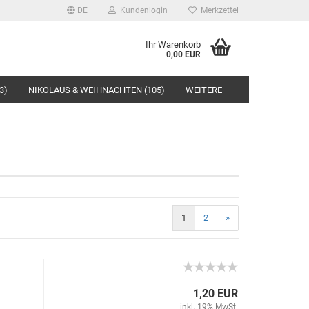
DE
Kundenlogin
Merkzettel
Ihr Warenkorb
0,00 EUR
3)
NIKOLAUS & WEIHNACHTEN (105)
WEITERE
rstellen
1
2
»
rt vergessen?
1,20 EUR
inkl. 19% MwSt.