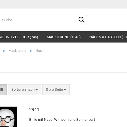
Sprache auswählen
E UND ZUBEHÖR (746)
MASKIERUNG (1040)
NÄHEN & BASTELN (18
»
»
Maskierung
Nase
Konto e
Sortieren nach
8 pro Seite
Passwo
2941
Brille mit Nase, Wimpern und Schnurrbart