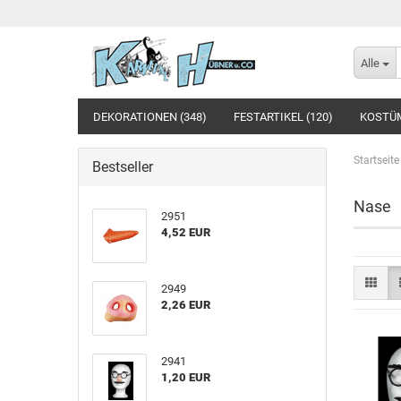
Alle
DEKORATIONEN (348)
FESTARTIKEL (120)
KOSTÜM
Startseite
Bestseller
Nase
2951
4,52 EUR
2949
2,26 EUR
2941
1,20 EUR