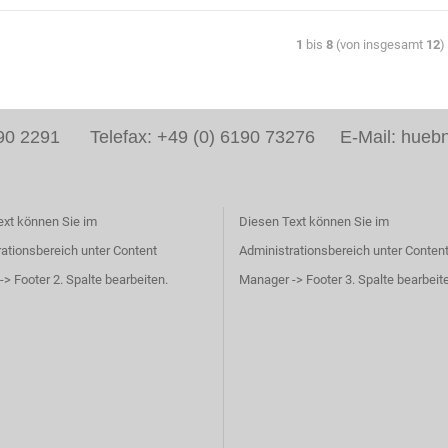
1
bis
8
(von insgesamt
12
)
6190 2291 Telefax: +49 (0) 6190 73276 E-Mail: huebn
ext können Sie im
Diesen Text können Sie im
ationsbereich unter Content
Administrationsbereich unter Conten
> Footer 2. Spalte bearbeiten.
Manager -> Footer 3. Spalte bearbeit