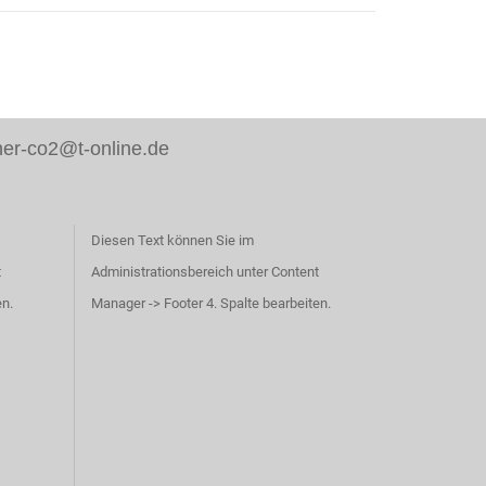
er-co2@t-online.de
Diesen Text können Sie im
t
Administrationsbereich unter Content
en.
Manager -> Footer 4. Spalte bearbeiten.