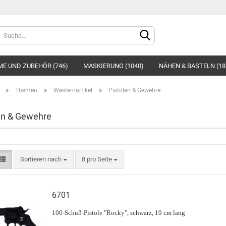
Sprache auswählen
E UND ZUBEHÖR (746)
MASKIERUNG (1040)
NÄHEN & BASTELN (18
»
»
»
Themen
Westernartikel
Pistolen & Gewehre
en & Gewehre
Konto e
Sortieren nach
8 pro Seite
Passwo
6701
100-Schuß-Pistole "Rocky", schwarz, 19 cm lang