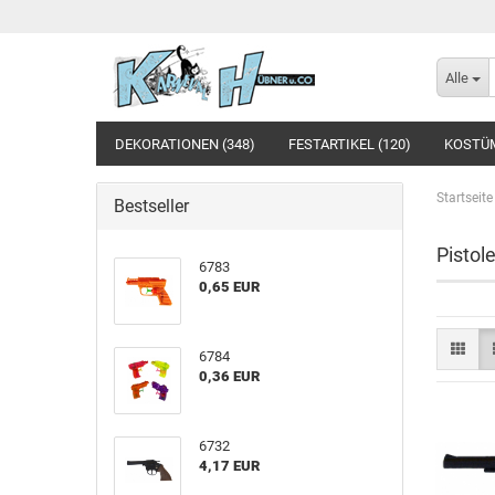
Alle
DEKORATIONEN (348)
FESTARTIKEL (120)
KOSTÜM
Startseite
Bestseller
Pistol
6783
0,65 EUR
6784
0,36 EUR
6732
4,17 EUR