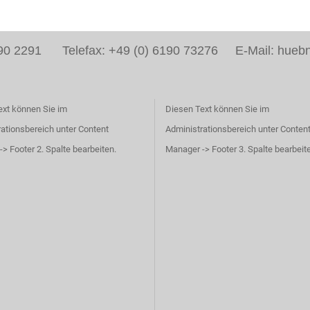
6190 2291 Telefax: +49 (0) 6190 73276 E-Mail: huebn
ext können Sie im
Diesen Text können Sie im
ationsbereich unter Content
Administrationsbereich unter Conten
> Footer 2. Spalte bearbeiten.
Manager -> Footer 3. Spalte bearbeit