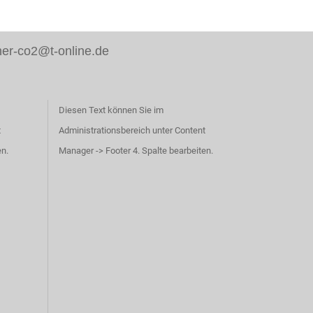
er-co2@t-online.de
Diesen Text können Sie im
t
Administrationsbereich unter Content
en.
Manager -> Footer 4. Spalte bearbeiten.