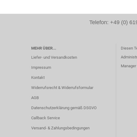
Telefon: +49 (0) 
MEHR ÜBER...
Diesen T
Administr
Liefer- und Versandkosten
Manager -
Impressum
Kontakt
Widerrufsrecht & Widerrufsformular
AGB
Datenschutzerklärung gemäß DSGVO
Callback Service
Versand- & Zahlungsbedingungen