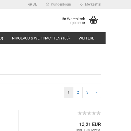
DE
Kundenlogin
Merkzettel
Ihr Warenkorb
0,00 EUR
3)
NIKOLAUS & WEIHNACHTEN (105)
WEITERE
rstellen
1
2
3
»
rt vergessen?
13,21 EUR
inkl. 19% MwSt.