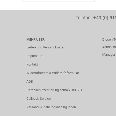
Telefon: +49 (0) 
MEHR ÜBER...
Diesen T
Administr
Liefer- und Versandkosten
Manager -
Impressum
Kontakt
Widerrufsrecht & Widerrufsformular
AGB
Datenschutzerklärung gemäß DSGVO
Callback Service
Versand- & Zahlungsbedingungen