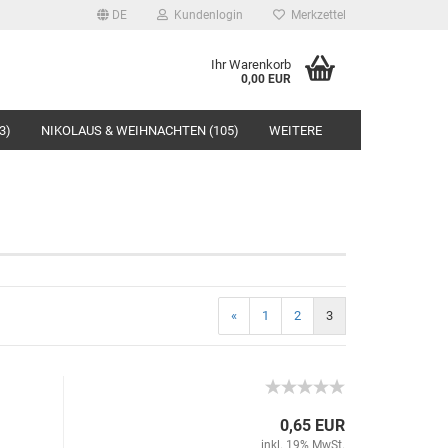
DE
Kundenlogin
Merkzettel
Ihr Warenkorb
0,00 EUR
3)
NIKOLAUS & WEIHNACHTEN (105)
WEITERE
rstellen
«
1
2
3
rt vergessen?
0,65 EUR
inkl. 19% MwSt.