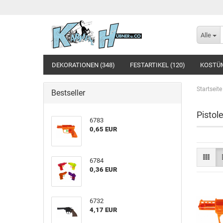
Alle
DEKORATIONEN (348)
FESTARTIKEL (120)
KOSTÜM
Startseite
Bestseller
Pistol
6783
0,65 EUR
6784
0,36 EUR
6732
4,17 EUR