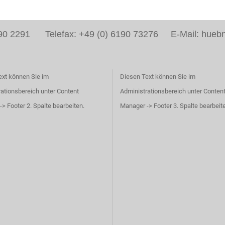
6190 2291 Telefax: +49 (0) 6190 73276 E-Mail: huebn
ext können Sie im
Diesen Text können Sie im
ationsbereich unter Content
Administrationsbereich unter Conten
> Footer 2. Spalte bearbeiten.
Manager -> Footer 3. Spalte bearbeit