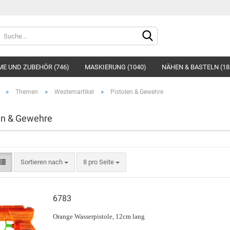
Sprache auswählen
E UND ZUBEHÖR (746)
MASKIERUNG (1040)
NÄHEN & BASTELN (18
»
»
»
Themen
Westernartikel
Pistolen & Gewehre
en & Gewehre
Konto e
Sortieren nach
8 pro Seite
Passwo
6783
Orange Wasserpistole, 12cm lang