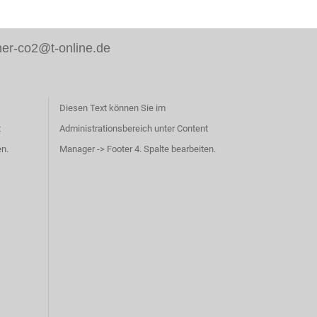
er-co2@t-online.de
Diesen Text können Sie im
t
Administrationsbereich unter Content
en.
Manager -> Footer 4. Spalte bearbeiten.